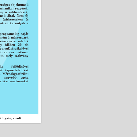
terséges objektumok
chanikai rezgések,
lés, a robbantások,
ámok által. Nem új
 építkezéseken és
ottan károsítják a
 programokig saját
sítményû mûszerpark
elésre és az adatok
 Egy idõben 20 db
yorsulásérzékelõvel
ti az idevonatkozó
it, mely szabvány
ka - fejlõdésével
tt tapasztalatokat
. Mérnökgeofizikai
int nagyobb, egész
ztikai rendszereket
átogatója volt.