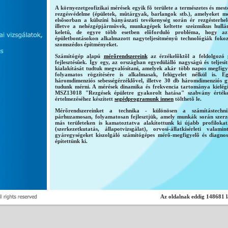
A környezetgeofizikai mérések egyik fõ területe a természetes és mes
rezgésvédelme (épületek, mûtárgyak, barlangok stb.), amelyeket me
elsõsorban a külszíni bányászati tevékenység során ér rezgésterhe
illetve a nehézgépjármûvek, munkagépek keltette szeizmikus hull
keletû, de egyre több esetben elõforduló probléma, hogy az
épületbontásokon alkalmazott nagyteljesítményû technológiák fokoz
szomszédos építményeket.
Számítógép alapú
mérõrendszereink
az érzékelõktõl a feldolgozó
fejlesztésûek. Így egy, az országban egyedülálló nagyságú és telje
kialakítását tudtuk megvalósítani, amelyek akár több napos megfigy
folyamatos rögzítésére is alkalmasak, felügyelet nélkül is.
háromdimenziós sebességérzéklõvel, illetve 30 db háromdimenziós g
tudunk mérni. A mérések dinamika és frekvencia tartománya kielégí
MSZ13018 "Rezgések épületre gyakorolt hatása" szabvány értéke
értelmezéséhez készített
segédprogramunk innen
tölthetõ le.
Mérõrendszereinket a technika - különösen a számítástechni
párhuzamosan, folyamatosan fejlesztjük, amely munkák során szerze
más területeken is kamatoztatva alakítottunk ki újabb profilokat
(szerkezetkutatás, állapotvizsgálat), orvosi-állatkísérleti valam
gyáregységeket kiszolgáló számítógépes mérõ-megfigyelõ és diagnos
építettünk ki.
Az oldalnak eddig
148681
l