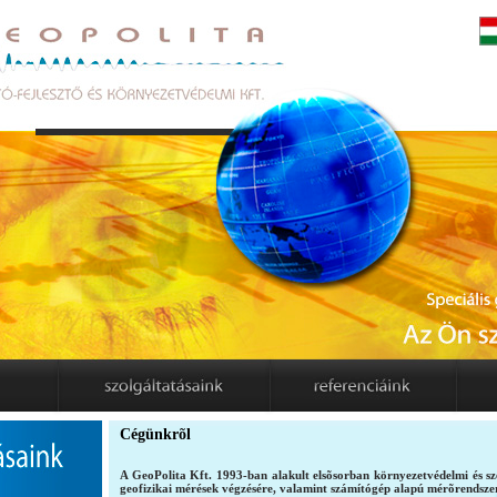
Cégünkrõl
A GeoPolita Kft. 1993-ban alakult elsõsorban környezetvédelmi és sz
geofizikai mérések végzésére, valamint számítógép alapú mérõrendszere